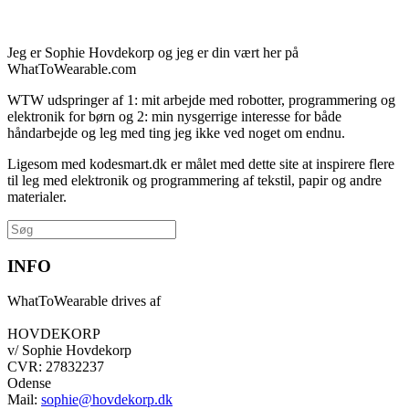
Jeg er Sophie Hovdekorp og jeg er din vært her på
WhatToWearable.com
WTW udspringer af 1: mit arbejde med robotter, programmering og
elektronik for børn og 2: min nysgerrige interesse for både
håndarbejde og leg med ting jeg ikke ved noget om endnu.
Ligesom med kodesmart.dk er målet med dette site at inspirere flere
til leg med elektronik og programmering af tekstil, papir og andre
materialer.
Søg
efter:
INFO
WhatToWearable drives af
HOVDEKORP
v/ Sophie Hovdekorp
CVR: 27832237
Odense
Mail:
sophie@hovdekorp.dk