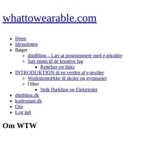
Gå
whattowearable.com
til
indhold
Hjem
Idestafetten
Bøger
digiBling – Lær at programmere med e-tekstiler
Sæt strøm til de kreative fag
Rettelser og links
INTRODUKTION til en verden af e-textiler
Workshoprække til skoler og gymnasier
Other
Strik Hækling og Elektricitet
digibling.dk
kodesmart.dk
Om
Log ind
Om WTW