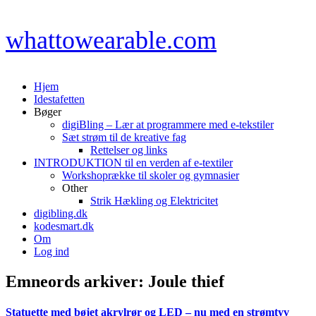
Gå
whattowearable.com
til
indhold
Hjem
Idestafetten
Bøger
digiBling – Lær at programmere med e-tekstiler
Sæt strøm til de kreative fag
Rettelser og links
INTRODUKTION til en verden af e-textiler
Workshoprække til skoler og gymnasier
Other
Strik Hækling og Elektricitet
digibling.dk
kodesmart.dk
Om
Log ind
Emneords arkiver:
Joule thief
Statuette med bøjet akrylrør og LED – nu med en strømtyv