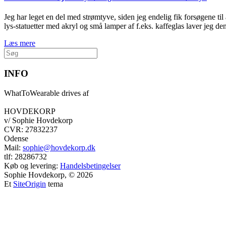
Jeg har leget en del med strømtyve, siden jeg endelig fik forsøgene ti
lys-statuetter med akryl og små lamper af f.eks. kaffeglas laver jeg de
Læs mere
Søg
efter:
INFO
WhatToWearable drives af
HOVDEKORP
v/ Sophie Hovdekorp
CVR: 27832237
Odense
Mail:
sophie@hovdekorp.dk
tlf: 28286732
Køb og levering:
Handelsbetingelser
Sophie Hovdekorp, © 2026
Et
SiteOrigin
tema